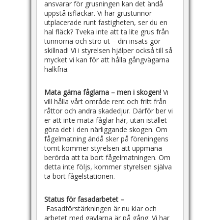
ansvarar för grusningen kan det ändå
uppstå isfläckar. Vi har grustunnor
utplacerade runt fastigheten, ser du en
hal fläck? Tveka inte att ta lite grus från
tunnorna och strö ut – din insats gör
skillnad! Vi i styrelsen hjälper också till så
mycket vi kan för att hålla gångvägarna
halkfria.
Mata gärna fåglarna –
men i skogen!
Vi
vill hålla vårt område rent och fritt från
råttor och andra skadedjur. Därför ber vi
er att inte mata fåglar här, utan istället
göra det i den närliggande skogen. Om
fågelmatning ändå sker på föreningens
tomt kommer styrelsen att uppmana
berörda att ta bort fågelmatningen. Om
detta inte följs, kommer styrelsen själva
ta bort fågelstationen.
Status för fasadarbetet –
Fasadförstärkningen är nu klar och
arbetet med gavlarna är på gång. Vi har