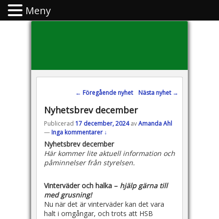
Meny
Inläggsnavigering
←
Föregående nyhet
Nästa nyhet
→
Nyhetsbrev december
Publicerad
17 december, 2024
av
Amanda Ahl
—
Inga kommentarer ↓
Nyhetsbrev december
Här kommer lite aktuell information och
påminnelser från styrelsen.
Vinterväder och halka –
hjälp gärna till
med grusning!
Nu när det är vinterväder kan det vara
halt i omgångar, och trots att HSB