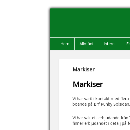
Huvudmeny
Gå till huvudsakligt innehåll
Gå till sekundärt innehåll
Hem
Allmänt
Internt
F
Markiser
Markiser
Vi har varit i kontakt med fler
boende på Brf Runby Solsidan. Vi
Vi har valt ett erbjudande frå
finner erbjudandet i detalj på f