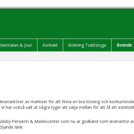
elanmälan & Jour
Kontakt
Bokning Tvättstuga
Boende
a leverantörer av markiser för att finna en bra lösning och konkurrenskr
 har också valt ut några tyger att välja mellan för att få ett estetiskt
n Väsby Persienn & Markiscenter som nu är godkänd som leverantör av 
öljande länk: