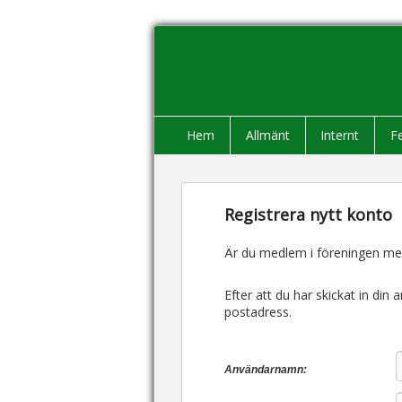
Huvudmeny
Gå till huvudsakligt innehåll
Gå till sekundärt innehåll
Hem
Allmänt
Internt
F
Registrera nytt konto
Är du medlem i föreningen men
Efter att du har skickat in di
postadress.
Användarnamn: