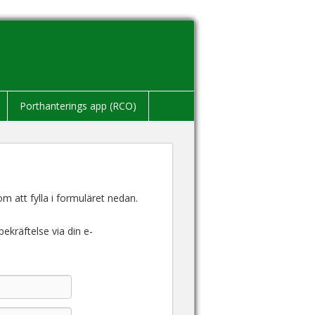
Porthanterings app (RCO)
att fylla i formuläret nedan.
ekräftelse via din e-