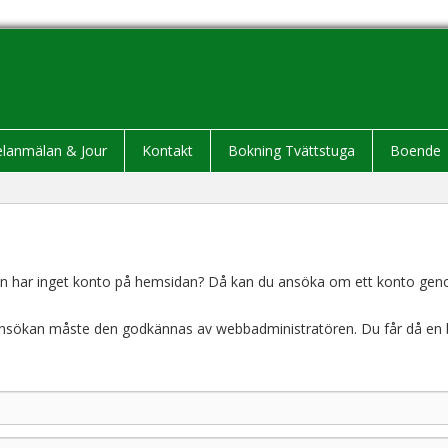
elanmälan & Jour
Kontakt
Bokning Tvättstuga
Boende
 har inget konto på hemsidan? Då kan du ansöka om ett konto genom 
n ansökan måste den godkännas av webbadministratören. Du får då en b